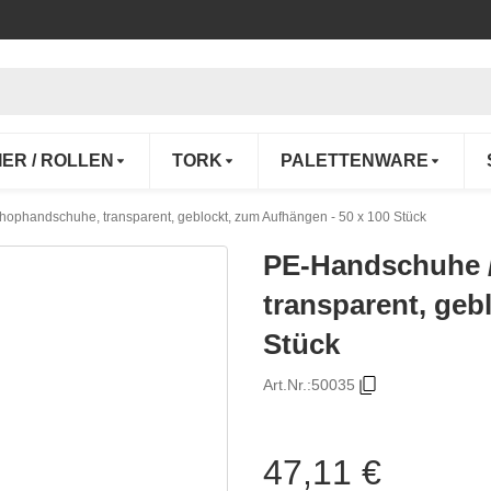
IER / ROLLEN
TORK
PALETTENWARE
ophandschuhe, transparent, geblockt, zum Aufhängen - 50 x 100 Stück
PE-Handschuhe 
transparent, geb
Stück
Art.Nr.:
50035
47,11 €