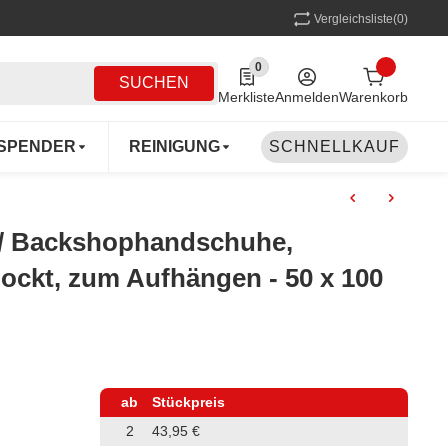
Vergleichsliste
(0)
0
0 Produkte in der Liste
SUCHEN
Merkliste
Anmelden
Warenkorb
SPENDER
REINIGUNG
SCHNELLKAUF
MEHRWEG
COFF
/ Backshophandschuhe,
lockt, zum Aufhängen - 50 x 100
ab
Stückpreis
2
43,95 €