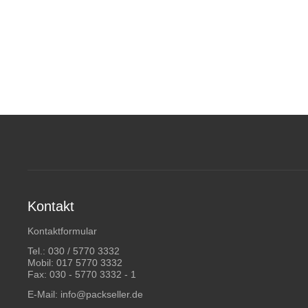
Kontakt
Kontaktformular
Tel.:
030 / 5770 3332
Mobil:
017 5770 3332
Fax: 030 - 5770 3332 - 1
E-Mail:
info@packseller.de