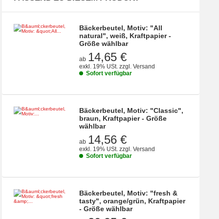
Bäckerbeutel, Motiv: "All
natural", weiß, Kraftpapier -
Größe wählbar
14,65 €
ab
exkl. 19% USt.
zzgl.
Versand
Sofort verfügbar
Bäckerbeutel, Motiv: "Classic",
braun, Kraftpapier - Größe
wählbar
14,56 €
ab
exkl. 19% USt.
zzgl.
Versand
Sofort verfügbar
Bäckerbeutel, Motiv: "fresh &
tasty", orange/grün, Kraftpapier
- Größe wählbar