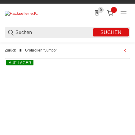
0
0 Produkte in der List
SUCHEN
Zurück
Großrollen "Jumbo"
AUF LAGER