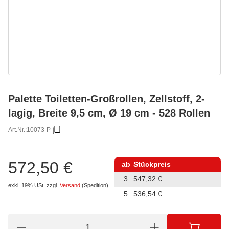
Palette Toiletten-Großrollen, Zellstoff, 2-
lagig, Breite 9,5 cm, Ø 19 cm - 528 Rollen
Art.Nr.:
10073-P
572,50 €
ab
Stückpreis
3
547,32 €
exkl. 19% USt.
zzgl.
Versand
(Spedition)
5
536,54 €