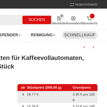
Vergleichsliste
(0)
0
0 Produkte in der Liste
SUCHEN
Merkliste
Anmelden
Warenkorb
SPENDER
REINIGUNG
SCHNELLKAUF
MEHRWEG
COFF
ten für Kaffeevollautomaten,
 Stück
ab
Stückpreis (500,00 g)
Grundpreis
4
16,77 €
3,35 € pro 100
g
8
15,76 €
3,15 € pro 100