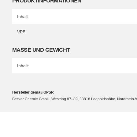
PRODUKTINFORMATIONEN
Produkteigenschaft
Wert
Inhalt:
VPE:
MASSE UND GEWICHT
Inhalt:
Hersteller gemäß GPSR
Becker Chemie GmbH, Westring 87–89, 33818 Leopoldshöhe, Nordrhein-W