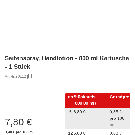
Seifenspray, Handlotion - 800 ml Kartusche
- 1 Stück
Art.Nr.:
80112
ab
Stückpreis
Grundpreis
(800,00 ml)
6
6,80 €
0,85 €
pro 100
7,80 €
ml
0,98 € pro 100 ml
12
6,60 €
0,83 €