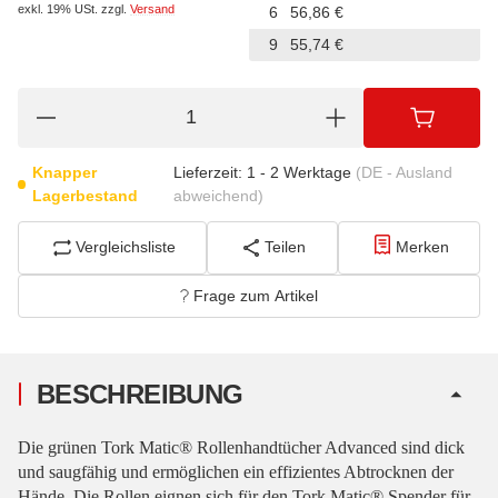
exkl. 19% USt.
zzgl.
Versand
6
56,86 €
9
55,74 €
Knapper
Lieferzeit:
1 - 2 Werktage
(DE - Ausland
Lagerbestand
abweichend)
Vergleichsliste
Teilen
Merken
Frage zum Artikel
BESCHREIBUNG
Die grünen Tork Matic® Rollenhandtücher Advanced sind dick
und saugfähig und ermöglichen ein effizientes Abtrocknen der
Hände. Die Rollen eignen sich für den Tork Matic® Spender für