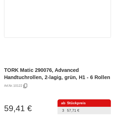
TORK Matic 290076, Advanced
Handtuchrollen, 2-lagig, grün, H1 - 6 Rollen
Art.Nr.:
10122
ab
Stückpreis
59,41 €
3
57,71 €