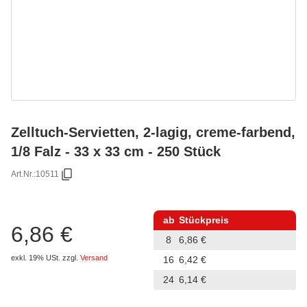
Zelltuch-Servietten, 2-lagig, creme-farbend,
1/8 Falz - 33 x 33 cm - 250 Stück
Art.Nr.:
10511
ab
Stückpreis
6,86 €
8
6,86 €
exkl. 19% USt.
zzgl.
Versand
16
6,42 €
24
6,14 €