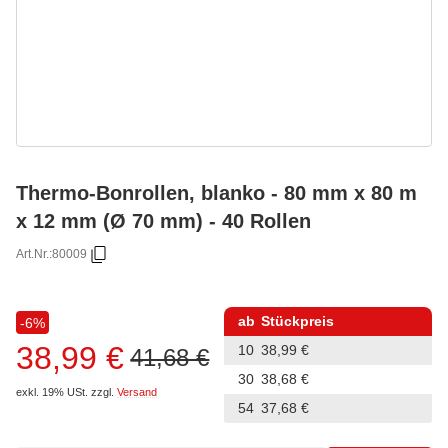
Thermo-Bonrollen, blanko - 80 mm x 80 m
x 12 mm (Ø 70 mm) - 40 Rollen
Art.Nr.:
80009
ab
Stückpreis
-6%
38,99 €
10
38,99 €
41,68 €
30
38,68 €
exkl. 19% USt.
zzgl.
Versand
54
37,68 €