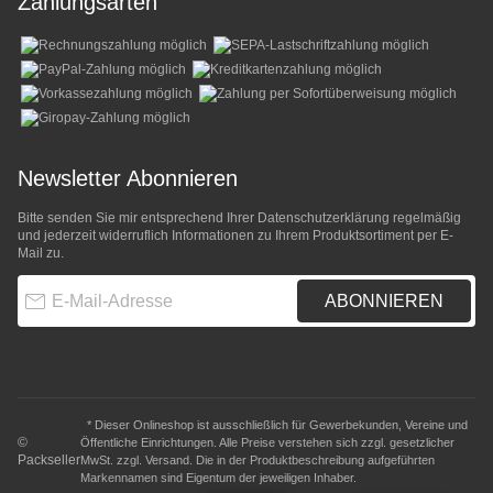
Zahlungsarten
Newsletter Abonnieren
Bitte senden Sie mir entsprechend Ihrer
Datenschutzerklärung
regelmäßig
und jederzeit widerruflich Informationen zu Ihrem Produktsortiment per E-
Mail zu.
E-Mail-Adresse
ABONNIEREN
* Dieser Onlineshop ist ausschließlich für Gewerbekunden, Vereine und
©
Öffentliche Einrichtungen. Alle Preise verstehen sich zzgl. gesetzlicher
Packseller
MwSt. zzgl.
Versand
. Die in der Produktbeschreibung aufgeführten
Markennamen sind Eigentum der jeweiligen Inhaber.