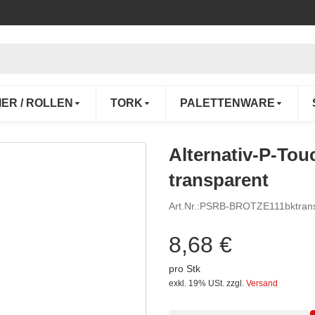
IER / ROLLEN
TORK
PALETTENWARE
Alternativ-P-Tou
transparent
Art.Nr.:
PSRB-BROTZE111bktrans
8,68 €
pro Stk
exkl. 19% USt.
zzgl.
Versand