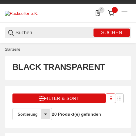
0
0 Produkte in der List
SUCHEN
Startseite
BLACK TRANSPARENT
FILTER & SORT
20 Produkt(e) gefunden
Sortierung