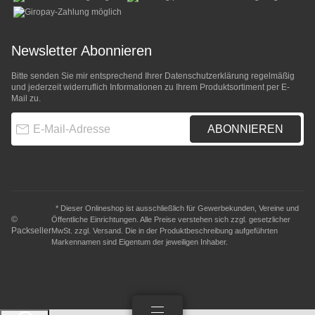
Newsletter Abonnieren
Bitte senden Sie mir entsprechend Ihrer
Datenschutzerklärung
regelmäßig
und jederzeit widerruflich Informationen zu Ihrem Produktsortiment per E-
Mail zu.
E-Mail-Adresse
ABONNIEREN
* Dieser Onlineshop ist ausschließlich für Gewerbekunden, Vereine und
©
Öffentliche Einrichtungen. Alle Preise verstehen sich zzgl. gesetzlicher
Packseller
MwSt. zzgl.
Versand
. Die in der Produktbeschreibung aufgeführten
Markennamen sind Eigentum der jeweiligen Inhaber.