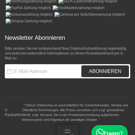
Newsletter Abonnieren
Bitte senden Sie mir entsprechend Ihrer
Datenschutzerklärung
regelmäßig
und jederzeit widerruflich Informationen zu Ihrem Produktsortiment per E-
Mail zu.
E-Mail-Adresse
ABONNIEREN
* Dieser Onlineshop ist ausschließlich für Gewerbekunden, Vereine und
©
Öffentliche Einrichtungen. Alle Preise verstehen sich zzgl. gesetzlicher
Packseller
MwSt. zzgl.
Versand
. Die in der Produktbeschreibung aufgeführten
Markennamen sind Eigentum der jeweiligen Inhaber.
Fragen?