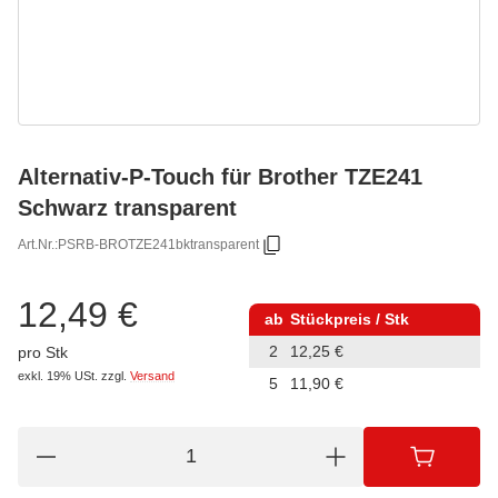
Alternativ-P-Touch für Brother TZE241
Schwarz transparent
Art.Nr.:
PSRB-BROTZE241bktransparent
12,49 €
ab
Stückpreis / Stk
2
12,25 €
pro Stk
exkl. 19% USt.
zzgl.
Versand
5
11,90 €