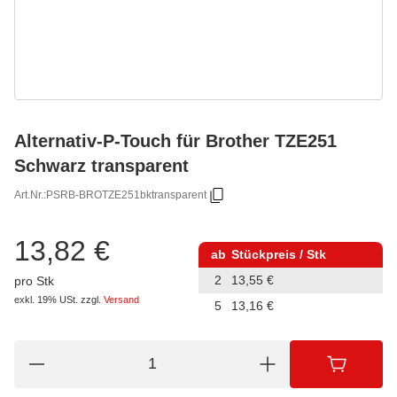
Alternativ-P-Touch für Brother TZE251
Schwarz transparent
Art.Nr.:
PSRB-BROTZE251bktransparent
13,82 €
ab
Stückpreis / Stk
2
13,55 €
pro Stk
exkl. 19% USt.
zzgl.
Versand
5
13,16 €