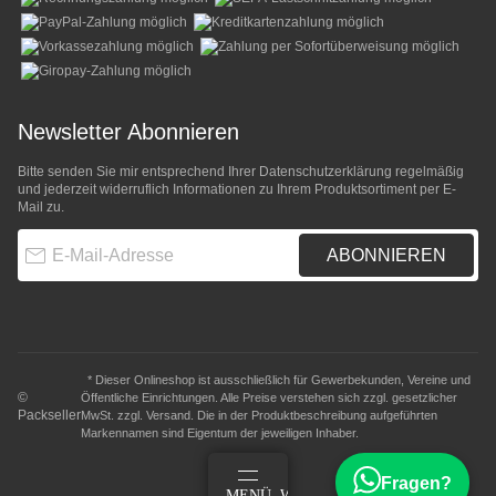
Newsletter Abonnieren
Bitte senden Sie mir entsprechend Ihrer
Datenschutzerklärung
regelmäßig
und jederzeit widerruflich Informationen zu Ihrem Produktsortiment per E-
Mail zu.
E-Mail-Adresse
ABONNIEREN
* Dieser Onlineshop ist ausschließlich für Gewerbekunden, Vereine und
©
Öffentliche Einrichtungen. Alle Preise verstehen sich zzgl. gesetzlicher
Packseller
MwSt. zzgl.
Versand
. Die in der Produktbeschreibung aufgeführten
Markennamen sind Eigentum der jeweiligen Inhaber.
Fragen?
ANMELDEN
MENÜ
WARENKORB