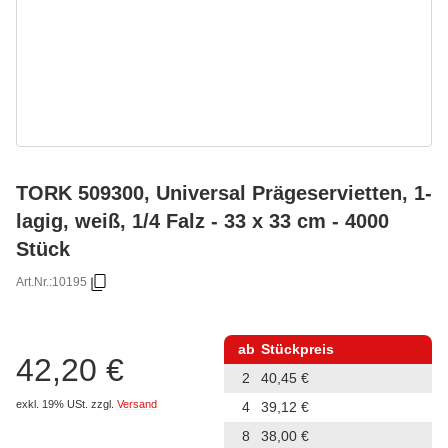
TORK 509300, Universal Prägeservietten, 1-
lagig, weiß, 1/4 Falz - 33 x 33 cm - 4000
Stück
Art.Nr.:
10195
ab
Stückpreis
42,20 €
2
40,45 €
exkl. 19% USt.
zzgl.
Versand
4
39,12 €
8
38,00 €