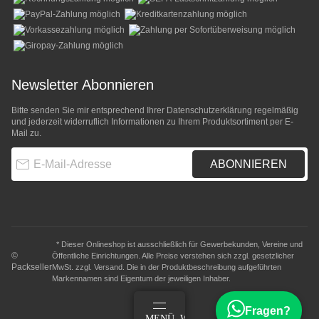
Newsletter Abonnieren
Bitte senden Sie mir entsprechend Ihrer
Datenschutzerklärung
regelmäßig
und jederzeit widerruflich Informationen zu Ihrem Produktsortiment per E-
Mail zu.
E-Mail-Adresse
ABONNIEREN
* Dieser Onlineshop ist ausschließlich für Gewerbekunden, Vereine und
©
Öffentliche Einrichtungen. Alle Preise verstehen sich zzgl. gesetzlicher
Packseller
MwSt. zzgl.
Versand
. Die in der Produktbeschreibung aufgeführten
Markennamen sind Eigentum der jeweiligen Inhaber.
Fragen?
ANMELDEN
MENÜ
WARENKORB