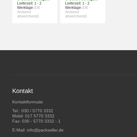
Lieferzeit:
1 - 2
Lieferzeit:
1 - 2
Werktage
(DE -
Werktage
(DE -
Ausland
Ausland
abweichend)
abweichend)
Kontakt
Kontaktformular
Tel.:
030 / 5770 3332
Mobil:
017 5770 3332
Fax: 030 - 5770 3332 - 1
E-Mail:
info@packseller.de