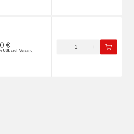
0 €
IN DEN WA
% USt.
zzgl.
Versand