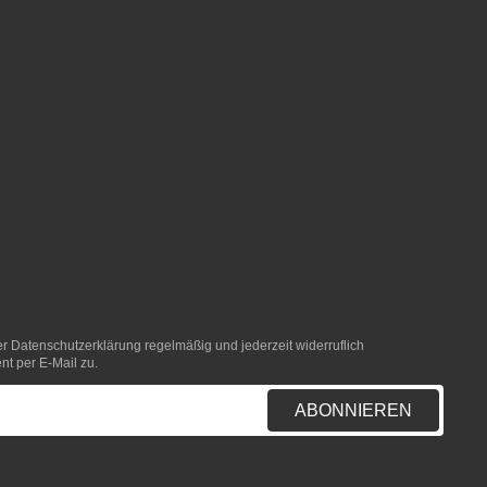
er
Datenschutzerklärung
regelmäßig und jederzeit widerruflich
nt per E-Mail zu.
ABONNIEREN