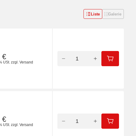
Liste
Galerie
 €
IN DEN WA
% USt.
zzgl.
Versand
 €
IN DEN WA
% USt.
zzgl.
Versand