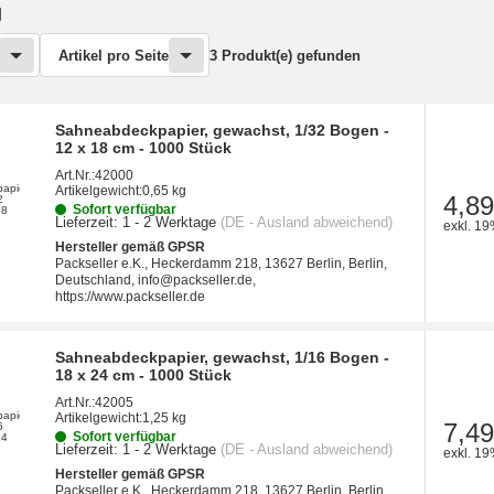
g
Artikel pro Seite
3 Produkt(e) gefunden
Sahneabdeckpapier, gewachst, 1/32 Bogen -
12 x 18 cm - 1000 Stück
Art.Nr.:
42000
Artikelgewicht:
0,65 kg
4,89
Sofort verfügbar
Lieferzeit:
1 - 2 Werktage
(DE - Ausland abweichend)
exkl. 19
Hersteller gemäß GPSR
Packseller e.K., Heckerdamm 218, 13627 Berlin, Berlin,
Deutschland, info@packseller.de,
https://www.packseller.de
Sahneabdeckpapier, gewachst, 1/16 Bogen -
18 x 24 cm - 1000 Stück
Art.Nr.:
42005
Artikelgewicht:
1,25 kg
7,49
Sofort verfügbar
Lieferzeit:
1 - 2 Werktage
(DE - Ausland abweichend)
exkl. 19
Hersteller gemäß GPSR
Packseller e.K., Heckerdamm 218, 13627 Berlin, Berlin,