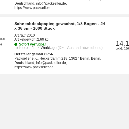
Deutschland, info@packseller.de,
https://www.packseller.de
Sahneabdeckpapier, gewachst, 1/8 Bogen - 24
x 36 cm - 1000 Stück
Art.Nr.:
42010
Artikelgewicht:
2,60 kg
14,1
Sofort verfügbar
Lieferzeit:
1 - 2 Werktage
(DE - Ausland abweichend)
exkl. 19
Hersteller gemäß GPSR
Packseller e.K., Heckerdamm 218, 13627 Berlin, Berlin,
Deutschland, info@packseller.de,
https://www.packseller.de