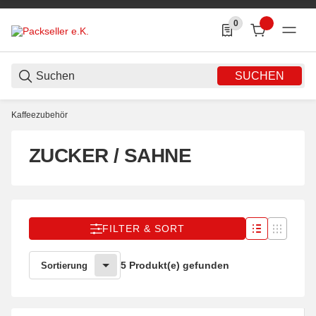
0
0 Produkte in der List
SUCHEN
Kaffeezubehör
ZUCKER / SAHNE
FILTER & SORT
5 Produkt(e) gefunden
Sortierung