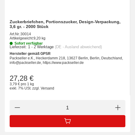
Zuckerbriefchen, Portionszucker, Design-Verpackung,
3,6 gr. - 2000 Stück
Art.Nr.:
30014
Artikelgewicht:
9,20 kg
Sofort verfügbar
Lieferzeit:
1 - 2 Werktage
(DE - Ausland abweichend)
Hersteller gemäß GPSR
Packseller e.K., Heckerdamm 218, 13627 Berlin, Berlin, Deutschland,
info@packseller.de, https://www.packseller.de
27,28 €
3,79 € pro 1 kg
exkl. 7% USt.
zzgl.
Versand
IN DEN WARENKORB